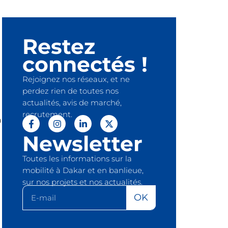
Restez
connectés !
Rejoignez nos réseaux, et ne
perdez rien de toutes nos
actualités, avis de marché,
recrutement.
à
Newsletter
Toutes les informations sur la
mobilité à Dakar et en banlieue,
sur nos projets et nos actualités.
OK