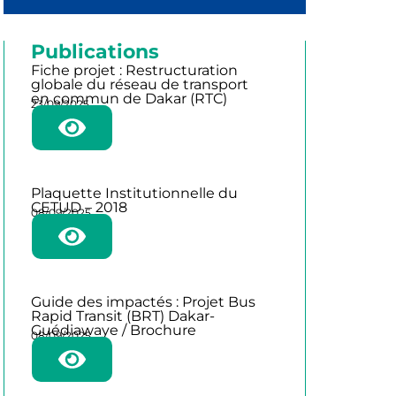
Publications
Fiche projet : Restructuration
globale du réseau de transport
en commun de Dakar (RTC)
23/09/2025
Plaquette Institutionnelle du
CETUD – 2018
08/09/2025
Guide des impactés : Projet Bus
Rapid Transit (BRT) Dakar-
Guédiawaye / Brochure
08/09/2025