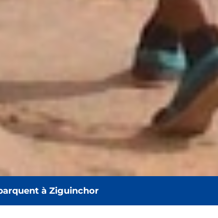
ébarquent à Ziguinchor