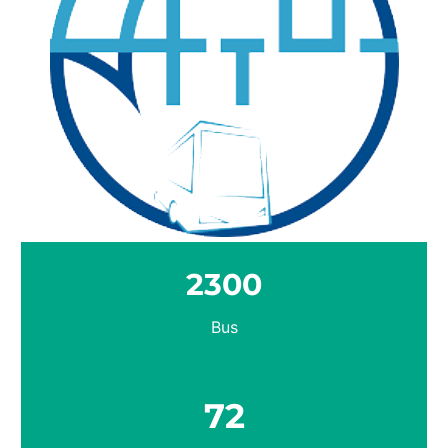
2300
Bus
72