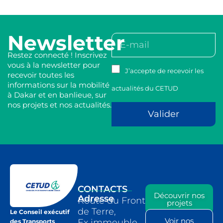
Newsletter
Restez connecté ! Inscrivez
vous à la newsletter pour
J’accepte de recevoir les
recevoir toutes les
informations sur la mobilité
actualités du CETUD
à Dakar et en banlieue, sur
nos projets et nos actualités.
Valider
CONTACTS
Découvrir nos
Adresse
Route du Front
projets
de Terre,
Le Conseil exécutif
Voir nos
Ex immeuble
des Transports