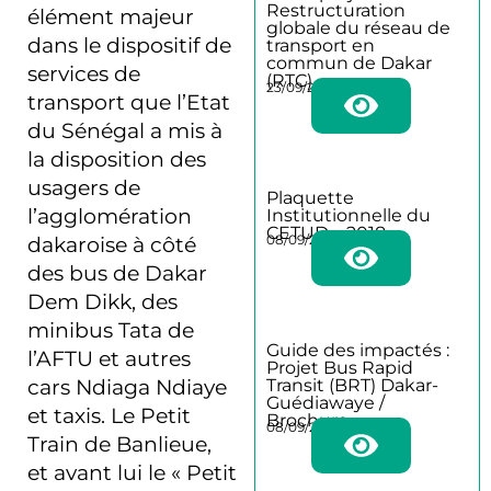
Restructuration
élément majeur
globale du réseau de
dans le dispositif de
transport en
commun de Dakar
services de
(RTC)
23/09/2025
transport que l’Etat
du Sénégal a mis à
la disposition des
usagers de
Plaquette
l’agglomération
Institutionnelle du
CETUD – 2018
08/09/2025
dakaroise à côté
des bus de Dakar
Dem Dikk, des
minibus Tata de
Guide des impactés :
l’AFTU et autres
Projet Bus Rapid
cars Ndiaga Ndiaye
Transit (BRT) Dakar-
Guédiawaye /
et taxis. Le Petit
Brochure
08/09/2025
Train de Banlieue,
et avant lui le « Petit