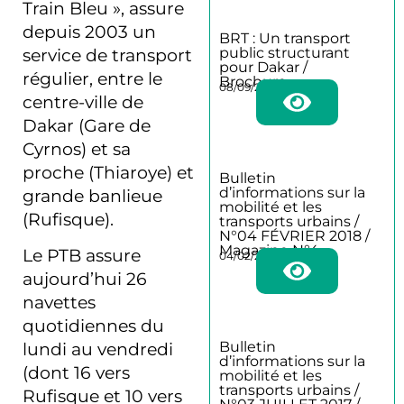
Train Bleu », assure
depuis 2003 un
BRT : Un transport
public structurant
service de transport
pour Dakar /
régulier, entre le
Brochure
08/09/2025
centre-ville de
Dakar (Gare de
Cyrnos) et sa
proche (Thiaroye) et
Bulletin
d’informations sur la
grande banlieue
mobilité et les
(Rufisque).
transports urbains /
N°04 FÉVRIER 2018 /
Magazine N°4
Le PTB assure
04/02/2018
aujourd’hui 26
navettes
quotidiennes du
Bulletin
lundi au vendredi
d’informations sur la
(dont 16 vers
mobilité et les
transports urbains /
Rufisque et 10 vers