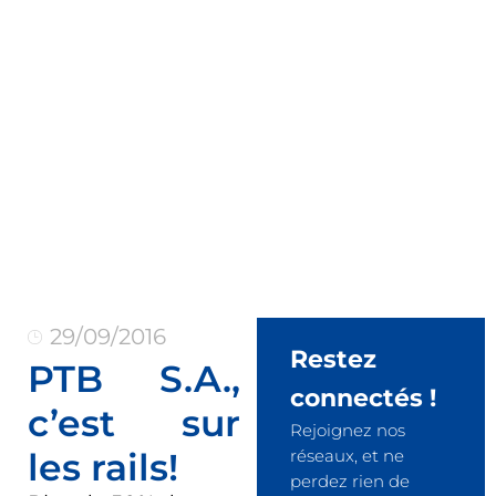
29/09/2016
Restez
PTB S.A.,
connectés !
c’est sur
Rejoignez nos
les rails!
réseaux, et ne
perdez rien de