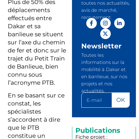
Plus de 50% des
toutes nos actualités,
déplacements
avis de marché,
recrutement.
effectués entre
Dakar et sa
banlieue se situent
sur l’axe du chemin
Newsletter
de fer et donc sur le
Toutes les
trajet du Petit Train
informations sur la
de Banlieue, bien
mobilité à Dakar et
connu sous
en banlieue, sur nos
l’acronyme PTB.
projets et nos
actualités.
En se basant sur ce
OK
constat, les
spécialistes
s’accordent à dire
que le PTB
Publications
constitue un
Fiche projet :