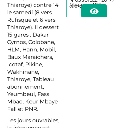
N°03 JUILLET 2017 /
Thiaroye) contre 14
Magazine N°3
03/07/2017
le samedi (8 vers
Rufisque et 6 vers
Thiaroye). Il dessert
15 gares : Dakar
Bulletin
d’informations sur la
Cyrnos, Colobane,
mobilité et les
HLM, Hann, Mobil,
transports urbains /
N°02 DECEMBRE
Baux Maraîchers,
2016 / magazine N°2
02/12/2016
Icotaf, Pikine,
Wakhinane,
Thiaroye, Tableau
abonnement,
Bulletin
d’informations sur la
Yeumbeul, Fass
mobilité et les
Mbao, Keur Mbaye
transports urbains /
N°01 JUIN 2016 /
Fall et PNR.
Magazine N°1
01/06/2016
Les jours ouvrables,
la fréquence est