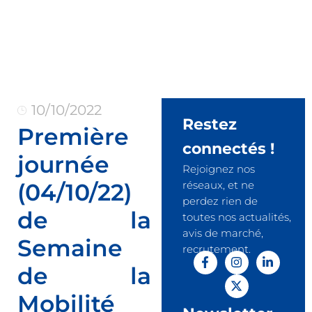
10/10/2022
Restez
Première
connectés !
journée
Rejoignez nos
(04/10/22)
réseaux, et ne
perdez rien de
de la
toutes nos actualités,
avis de marché,
Semaine
recrutement.
de la
Mobilité