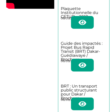
Plaquette
Institutionnelle du
CETUD – 2018
08/09/2025
Guide des impactés :
Projet Bus Rapid
Transit (BRT) Dakar-
Guédiawaye /
Brochure
08/09/2025
BRT : Un transport
public structurant
pour Dakar /
Brochure
08/09/2025