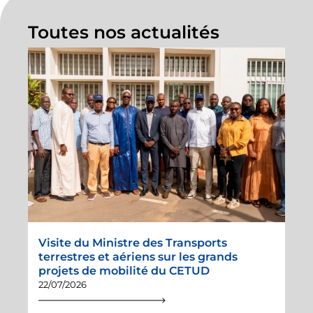
mobilité et les
transports urbains /
Toutes nos actualités
N°02 DECEMBRE
2016 / magazine N°2
02/12/2016
Bulletin
d’informations sur la
mobilité et les
transports urbains /
N°01 JUIN 2016 /
Magazine N°1
01/06/2016
Visite du Ministre des Transports
terrestres et aériens sur les grands
projets de mobilité du CETUD
22/07/2026