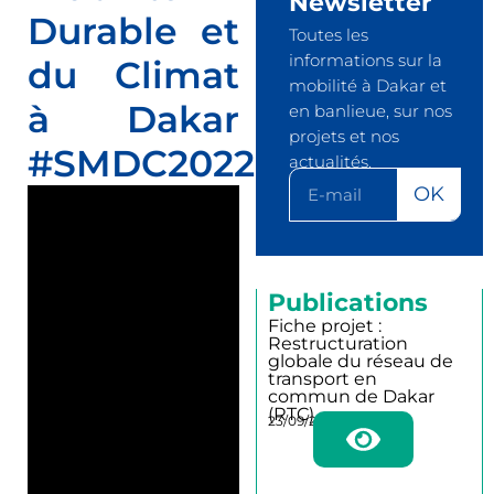
Newsletter
Durable et
Toutes les
informations sur la
du Climat
mobilité à Dakar et
à Dakar
en banlieue, sur nos
projets et nos
#SMDC2022
actualités.
OK
Publications
Fiche projet :
Restructuration
globale du réseau de
transport en
commun de Dakar
(RTC)
23/09/2025