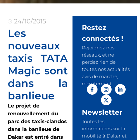
24/10/2015
Restez
Les
connectés !
nouveaux
Rejoignez nos
taxis TATA
réseaux, et ne
perdez rien de
Magic sont
toutes nos actualités,
avis de marché,
dans la
recrutement.
banlieue
Le projet de
Newsletter
renouvellement du
parc des taxis-clandos
Toutes les
informations sur la
dans la banlieue de
mobilité à Dakar et
Dakar est entré dans