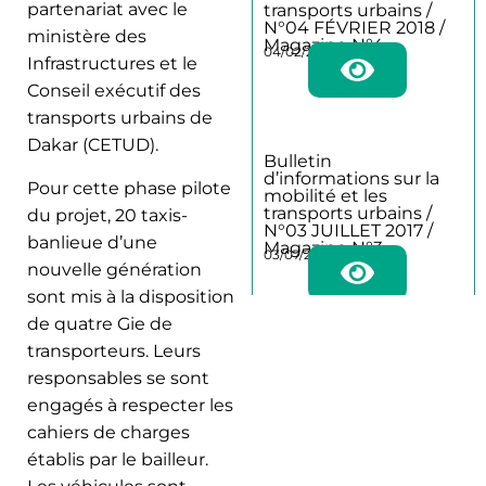
partenariat avec le
transports urbains /
N°04 FÉVRIER 2018 /
ministère des
Magazine N°4
04/02/2018
Infrastructures et le
Conseil exécutif des
transports urbains de
Dakar (CETUD).
Bulletin
d’informations sur la
Pour cette phase pilote
mobilité et les
transports urbains /
du projet, 20 taxis-
N°03 JUILLET 2017 /
banlieue d’une
Magazine N°3
03/07/2017
nouvelle génération
sont mis à la disposition
de quatre Gie de
transporteurs. Leurs
Bulletin
responsables se sont
d’informations sur la
mobilité et les
engagés à respecter les
transports urbains /
cahiers de charges
N°02 DECEMBRE
2016 / magazine N°2
établis par le bailleur.
02/12/2016