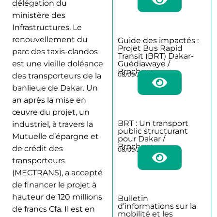
délégation du
ministère des
Infrastructures. Le
renouvellement du
Guide des impactés :
Projet Bus Rapid
parc des taxis-clandos
Transit (BRT) Dakar-
Guédiawaye /
est une vieille doléance
Brochure
08/09/2025
des transporteurs de la
banlieue de Dakar. Un
an après la mise en
œuvre du projet, un
BRT : Un transport
industriel, à travers la
public structurant
Mutuelle d’épargne et
pour Dakar /
Brochure
de crédit des
08/09/2025
transporteurs
(MECTRANS), a accepté
de financer le projet à
hauteur de 120 millions
Bulletin
d’informations sur la
de francs Cfa. Il est en
mobilité et les