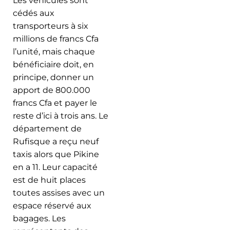
Les véhicules sont
cédés aux
transporteurs à six
Bulletin
millions de francs Cfa
d’informations sur la
l’unité, mais chaque
mobilité et les
transports urbains /
bénéficiaire doit, en
N°01 JUIN 2016 /
principe, donner un
Magazine N°1
01/06/2016
apport de 800.000
francs Cfa et payer le
reste d’ici à trois ans. Le
département de
Rufisque a reçu neuf
taxis alors que Pikine
en a 11. Leur capacité
est de huit places
toutes assises avec un
espace réservé aux
bagages. Les