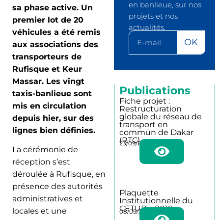
en banlieue, sur nos
sa phase active. Un
projets et nos
premier lot de 20
actualités.
véhicules a été remis
OK
aux associations des
transporteurs de
Rufisque et Keur
Massar. Les vingt
Publications
taxis-banlieue sont
Fiche projet :
mis en circulation
Restructuration
globale du réseau de
depuis hier, sur des
transport en
lignes bien définies.
commun de Dakar
(RTC)
23/09/2025
La cérémonie de
réception s’est
déroulée à Rufisque, en
présence des autorités
Plaquette
administratives et
Institutionnelle du
CETUD – 2018
locales et une
08/09/2025