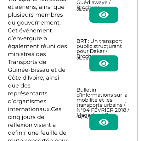
Guédiawaye /
et aériens, ainsi que
Brochure
08/09/2025
plusieurs membres
du gouvernement.
Cet événement
d’envergure a
BRT : Un transport
également réuni des
public structurant
pour Dakar /
ministres des
Brochure
08/09/2025
Transports de
Guinée-Bissau et de
Côte d’Ivoire, ainsi
que des
Bulletin
représentants
d’informations sur la
mobilité et les
d’organismes
transports urbains /
internationaux.Ces
N°04 FÉVRIER 2018 /
Magazine N°4
cinq jours de
04/02/2018
réflexion visent à
définir une feuille de
route concertée pour