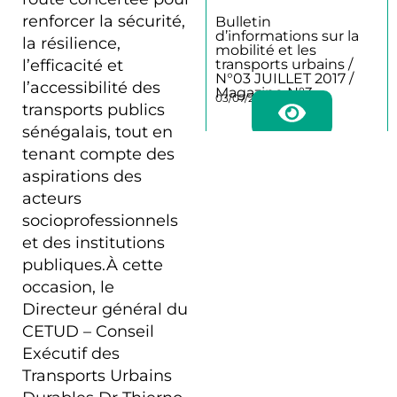
renforcer la sécurité,
Bulletin
d’informations sur la
la résilience,
mobilité et les
transports urbains /
l’efficacité et
N°03 JUILLET 2017 /
l’accessibilité des
Magazine N°3
03/07/2017
transports publics
sénégalais, tout en
tenant compte des
aspirations des
Bulletin
acteurs
d’informations sur la
mobilité et les
socioprofessionnels
transports urbains /
et des institutions
N°02 DECEMBRE
2016 / magazine N°2
publiques.À cette
02/12/2016
occasion, le
Directeur général du
CETUD – Conseil
Exécutif des
Bulletin
d’informations sur la
Transports Urbains
mobilité et les
transports urbains /