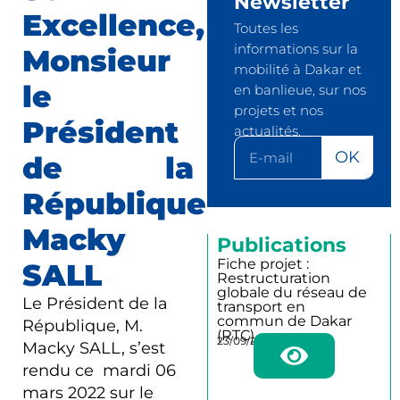
Newsletter
Excellence,
Toutes les
informations sur la
Monsieur
mobilité à Dakar et
le
en banlieue, sur nos
projets et nos
Président
actualités.
OK
de la
République
Macky
Publications
Fiche projet :
SALL
Restructuration
globale du réseau de
Le Président de la
transport en
commun de Dakar
République, M.
(RTC)
23/09/2025
Macky SALL, s’est
rendu ce mardi 06
mars 2022 sur le