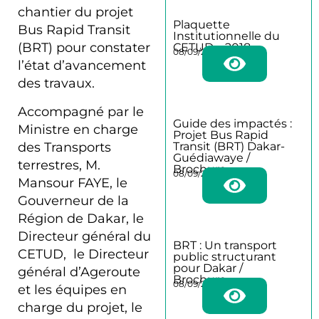
chantier du projet
Plaquette
Bus Rapid Transit
Institutionnelle du
(BRT) pour constater
CETUD – 2018
08/09/2025
l’état d’avancement
des travaux.
Accompagné par le
Guide des impactés :
Ministre en charge
Projet Bus Rapid
des Transports
Transit (BRT) Dakar-
Guédiawaye /
terrestres, M.
Brochure
08/09/2025
Mansour FAYE, le
Gouverneur de la
Région de Dakar, le
Directeur général du
BRT : Un transport
CETUD, le Directeur
public structurant
pour Dakar /
général d’Ageroute
Brochure
08/09/2025
et les équipes en
charge du projet, le