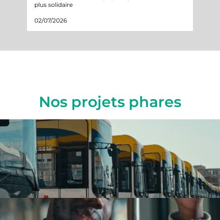
plus solidaire
projet
02/07/2026
05/05
Nos projets phares