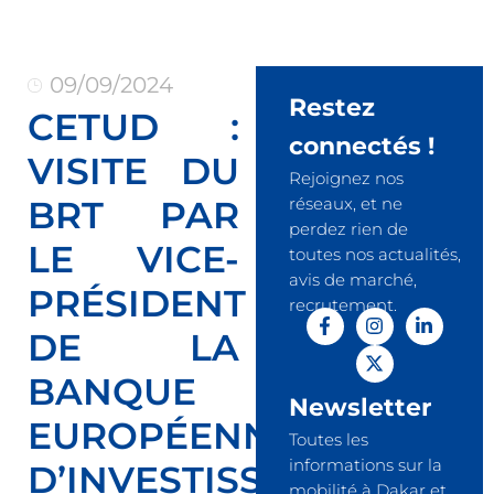
09/09/2024
Restez
CETUD :
connectés !
VISITE DU
Rejoignez nos
BRT PAR
réseaux, et ne
perdez rien de
LE VICE-
toutes nos actualités,
avis de marché,
PRÉSIDENT
recrutement.
DE LA
BANQUE
Newsletter
EUROPÉENNE
Toutes les
informations sur la
D’INVESTISSEMENT
mobilité à Dakar et