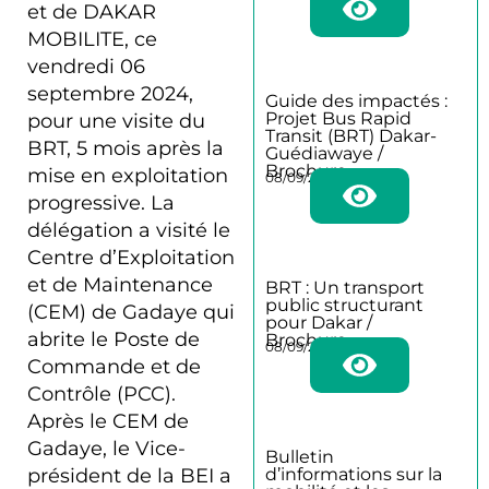
et de DAKAR
MOBILITE, ce
vendredi 06
septembre 2024,
Guide des impactés :
Projet Bus Rapid
pour une visite du
Transit (BRT) Dakar-
BRT, 5 mois après la
Guédiawaye /
Brochure
mise en exploitation
08/09/2025
progressive. La
délégation a visité le
Centre d’Exploitation
et de Maintenance
BRT : Un transport
public structurant
(CEM) de Gadaye qui
pour Dakar /
abrite le Poste de
Brochure
08/09/2025
Commande et de
Contrôle (PCC).
Après le CEM de
Gadaye, le Vice-
Bulletin
d’informations sur la
président de la BEI a