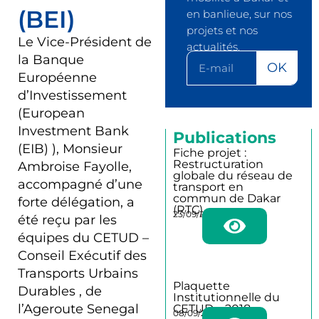
(BEI)
en banlieue, sur nos
projets et nos
Le Vice-Président de
actualités.
la Banque
OK
Européenne
d’Investissement
(European
Investment Bank
Publications
(EIB) ), Monsieur
Fiche projet :
Restructuration
Ambroise Fayolle,
globale du réseau de
accompagné d’une
transport en
commun de Dakar
forte délégation, a
(RTC)
23/09/2025
été reçu par les
équipes du CETUD –
Conseil Exécutif des
Transports Urbains
Plaquette
Durables , de
Institutionnelle du
l’Ageroute Senegal
CETUD – 2018
08/09/2025