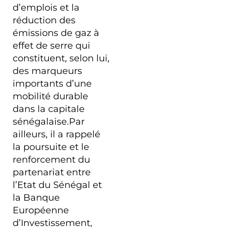
d’emplois et la
réduction des
émissions de gaz à
Bulletin
effet de serre qui
d’informations sur la
constituent, selon lui,
mobilité et les
transports urbains /
des marqueurs
N°01 JUIN 2016 /
Magazine N°1
importants d’une
01/06/2016
mobilité durable
dans la capitale
sénégalaise.Par
ailleurs, il a rappelé
la poursuite et le
renforcement du
partenariat entre
l’Etat du Sénégal et
la Banque
Européenne
d’Investissement,