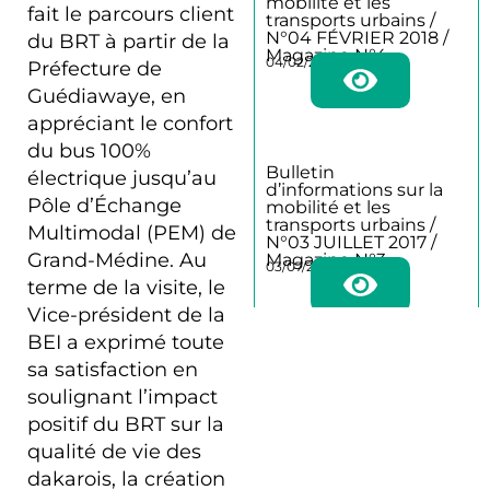
mobilité et les
fait le parcours client
transports urbains /
N°04 FÉVRIER 2018 /
du BRT à partir de la
Magazine N°4
04/02/2018
Préfecture de
Guédiawaye, en
appréciant le confort
du bus 100%
Bulletin
électrique jusqu’au
d’informations sur la
Pôle d’Échange
mobilité et les
transports urbains /
Multimodal (PEM) de
N°03 JUILLET 2017 /
Grand-Médine. Au
Magazine N°3
03/07/2017
terme de la visite, le
Vice-président de la
BEI a exprimé toute
sa satisfaction en
Bulletin
d’informations sur la
soulignant l’impact
mobilité et les
positif du BRT sur la
transports urbains /
N°02 DECEMBRE
qualité de vie des
2016 / magazine N°2
02/12/2016
dakarois, la création