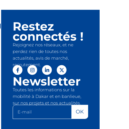
Restez
g
connectés !
Rejoignez nos réseaux, et ne
perdez rien de toutes nos
actualités, avis de marché,
recrutement.
Newsletter
Toutes les informations sur la
mobilité à Dakar et en banlieue,
sur nos projets et nos actualités.
OK