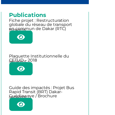
Publications
Fiche projet : Restructuration
globale du réseau de transport
en commun de Dakar (RTC)
23/09/2025
Plaquette Institutionnelle du
CETUD – 2018
08/09/2025
Guide des impactés : Projet Bus
Rapid Transit (BRT) Dakar-
Guédiawaye / Brochure
08/09/2025