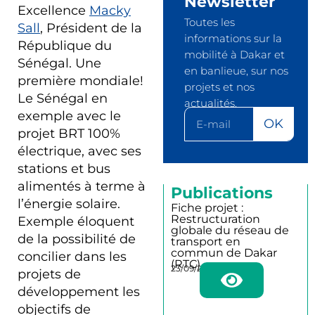
Newsletter
Excellence
Macky
Toutes les
Sall
, Président de la
informations sur la
République du
mobilité à Dakar et
Sénégal. Une
en banlieue, sur nos
première mondiale!
projets et nos
Le Sénégal en
actualités.
exemple avec le
OK
projet BRT 100%
électrique, avec ses
stations et bus
alimentés à terme à
Publications
l’énergie solaire.
Fiche projet :
Restructuration
Exemple éloquent
globale du réseau de
de la possibilité de
transport en
commun de Dakar
concilier dans les
(RTC)
23/09/2025
projets de
développement les
objectifs de