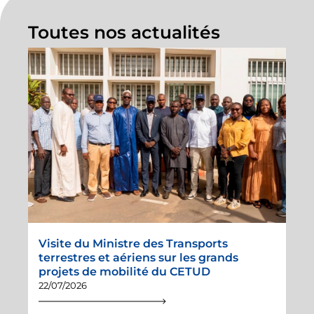
mobilité et les
transports urbains /
Toutes nos actualités
N°02 DECEMBRE
2016 / magazine N°2
02/12/2016
Bulletin
d’informations sur la
mobilité et les
transports urbains /
N°01 JUIN 2016 /
Magazine N°1
01/06/2016
Visite du Ministre des Transports
terrestres et aériens sur les grands
projets de mobilité du CETUD
22/07/2026