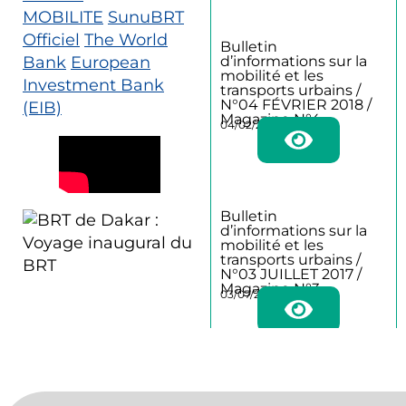
MOBILITE
SunuBRT
Officiel
The World
Bulletin
d’informations sur la
Bank
European
mobilité et les
Investment Bank
transports urbains /
N°04 FÉVRIER 2018 /
(EIB)
Magazine N°4
04/02/2018
Bulletin
d’informations sur la
mobilité et les
transports urbains /
N°03 JUILLET 2017 /
Magazine N°3
03/07/2017
Bulletin
d’informations sur la