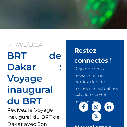
17/02/2024
Restez
BRT de
connectés !
Dakar :
Rejoignez nos
Voyage
réseaux, et ne
perdez rien de
inaugural
toutes nos actualités,
avis de marché,
du BRT
recrutement.
Revivez le Voyage
Inaugural du BRT de
Dakar avec Son