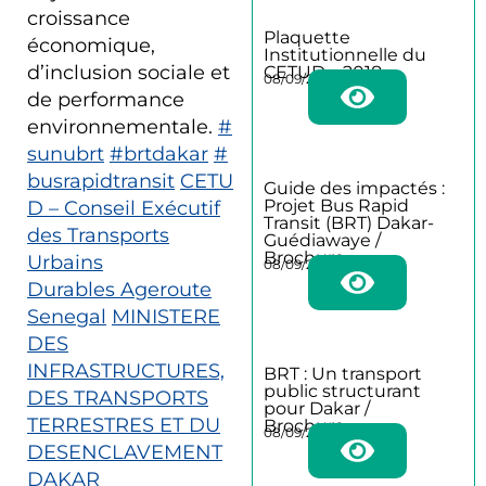
croissance
Plaquette
économique,
Institutionnelle du
d’inclusion sociale et
CETUD – 2018
08/09/2025
de performance
environnementale.
#
sunubrt
#brtdakar
#
busrapidtransit
CETU
Guide des impactés :
Projet Bus Rapid
D – Conseil Exécutif
Transit (BRT) Dakar-
des Transports
Guédiawaye /
Brochure
Urbains
08/09/2025
Durables
Ageroute
Senegal
MINISTERE
DES
INFRASTRUCTURES,
BRT : Un transport
public structurant
DES TRANSPORTS
pour Dakar /
TERRESTRES ET DU
Brochure
08/09/2025
DESENCLAVEMENT
DAKAR