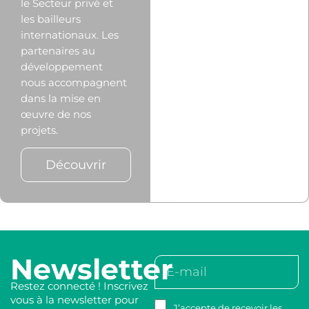
le Secteur privé et
les bailleurs
internationaux. Les
partenaires au
développement
nous accompagnent
dans la mise en
œuvre de nos
projets.
Découvrir
Newsletter
Restez connecté ! Inscrivez
vous à la newsletter pour
J’accepte de recevoir les