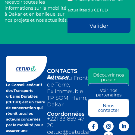
recevoir toutes les
informations sur la mobilité
actualités du CETUD
à Dakar et en banlieue, sur
nos projets et nos actualités.
Valider
CONTACTS
Découvrir nos
Adresse
Route du Front
projets
de Terre,
Le Conseil exécutif
Voir nos
Ex immeuble
des Transports
partenaires
urbains Durables
TP SOM, Hann,
(CETUD) est un cadre
Dakar
Nous
de concertation qui
contacter
Coordonnées
réunit tous les
+221 33 859 47
acteurs concernés
20
par la mobilité pour
assurer une
cetud@cetud.sn