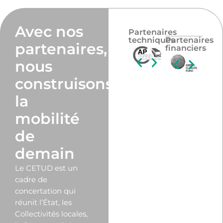
Avec nos
Partenaires
techniques
Partenaires
partenaires,
financiers
nous
construisons
la
mobilité
de
demain
Le CETUD est un
cadre de
concertation qui
réunit l’État, les
Collectivités locales,