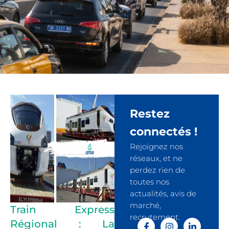
Restez
connectés !
Rejoignez nos
réseaux, et ne
perdez rien de
toutes nos
actualités, avis de
marché,
Train Express
recrutement.
Régional : La