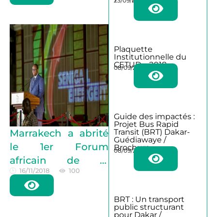
23/09/2025
Plaquette
Institutionnelle du
CETUD – 2018
08/09/2025
Guide des impactés :
Projet Bus Rapid
Transit (BRT) Dakar-
Marrakech a abrité
Guédiawaye /
le 1er Forum
Brochure
08/09/2025
africain de la
16/11/2018
100
sécurité routière :
L’Afrique s’engage
BRT : Un transport
à réduire le nombre
public structurant
de morts sur les
pour Dakar /