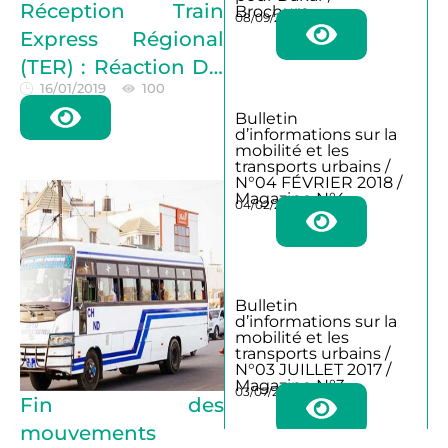
Réception Train
Brochure
08/09/2025
routes
Express Régional
(TER) : Réaction DG
16/01/2019
100
CETUD
Bulletin
d’informations sur la
mobilité et les
transports urbains /
N°04 FÉVRIER 2018 /
Magazine N°4
04/02/2018
Bulletin
d’informations sur la
mobilité et les
transports urbains /
N°03 JUILLET 2017 /
Magazine N°3
03/07/2017
Fin des
mouvements